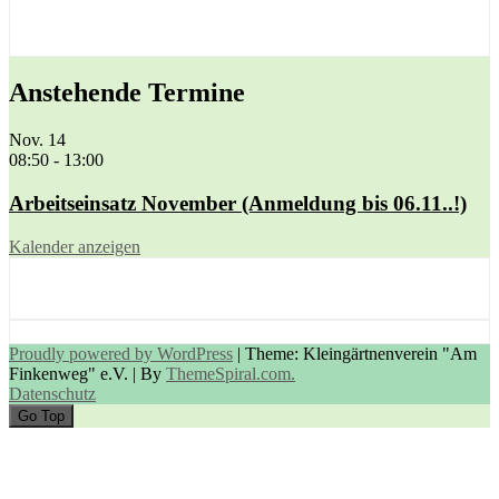
Anstehende Termine
Nov.
14
08:50
-
13:00
Arbeitseinsatz November (Anmeldung bis 06.11..!)
Kalender anzeigen
Proudly powered by WordPress
|
Theme: Kleingärtnenverein "Am
Finkenweg" e.V.
|
By
ThemeSpiral.com.
Datenschutz
Go Top