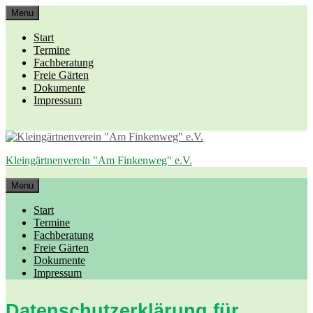
Skip
Menu
to
content
Start
Termine
Fachberatung
Freie Gärten
Dokumente
Impressum
Kleingärtnenverein "Am Finkenweg" e.V.
Menu
Start
Termine
Fachberatung
Freie Gärten
Dokumente
Impressum
Datenschutzerklärung für