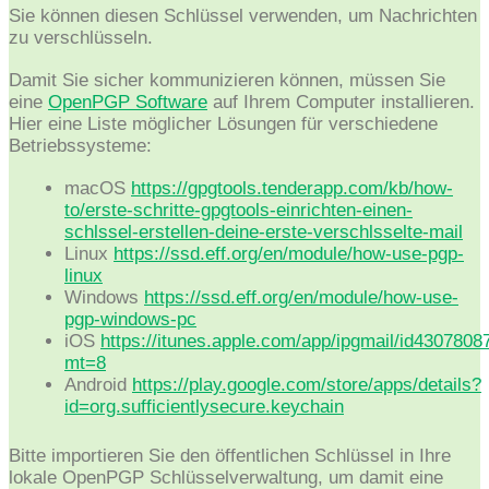
Sie können diesen Schlüssel verwenden, um Nachrichten
zu verschlüsseln.
Damit Sie sicher kommunizieren können, müssen Sie
eine
OpenPGP Software
auf Ihrem Computer installieren.
Hier eine Liste möglicher Lösungen für verschiedene
Betriebssysteme:
macOS
https://gpgtools.tenderapp.com/kb/how-
to/erste-schritte-gpgtools-einrichten-einen-
schlssel-erstellen-deine-erste-verschlsselte-mail
Linux
https://ssd.eff.org/en/module/how-use-pgp-
linux
Windows
https://ssd.eff.org/en/module/how-use-
pgp-windows-pc
iOS
https://itunes.apple.com/app/ipgmail/id4307808
mt=8
Android
https://play.google.com/store/apps/details?
id=org.sufficientlysecure.keychain
Bitte importieren Sie den öffentlichen Schlüssel in Ihre
lokale OpenPGP Schlüsselverwaltung, um damit eine